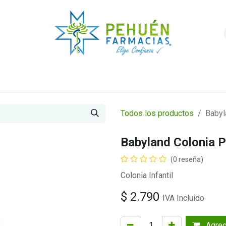
nda
Higiene y Belleza
Veterinarios
Foro
Todos los productos
Babyl
Babyland Colonia 
(0 reseña)
Colonia Infantil
$
2.790
IVA Incluido
Agrega