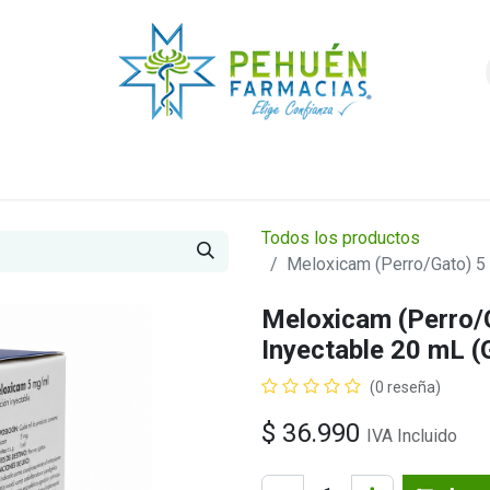
nda
Higiene y Belleza
Veterinarios
Foro
Todos los productos
Meloxicam (Perro/Gato) 5
Meloxicam (Perro/
Inyectable 20 mL (
(0 reseña)
$
36.990
IVA Incluido