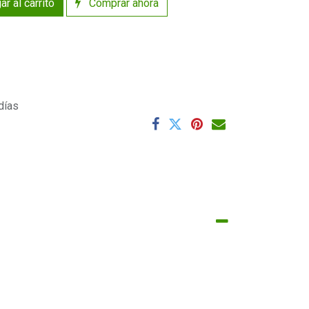
r al carrito
Comprar ahora
días