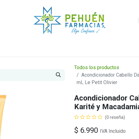
nda
Higiene y Belleza
Veterinarios
Foro
Todos los productos
Acondicionador Cabello D
mL Le Petit Olivier
Acondicionador Ca
Karité y Macadamia
(0 reseña)
$
6.990
IVA Incluido