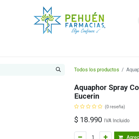
nda
Higiene y Belleza
Veterinarios
Foro
Todos los productos
Aquap
Aquaphor Spray Co
Eucerin
(0 reseña)
$
18.990
IVA Incluido
Agrega