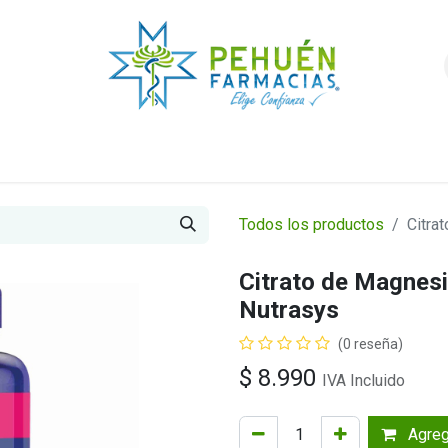
nda
Higiene y Belleza
Veterinarios
Foro
Todos los productos
Citra
Citrato de Magnes
Nutrasys
(0 reseña)
$
8.990
IVA Incluido
Agrega