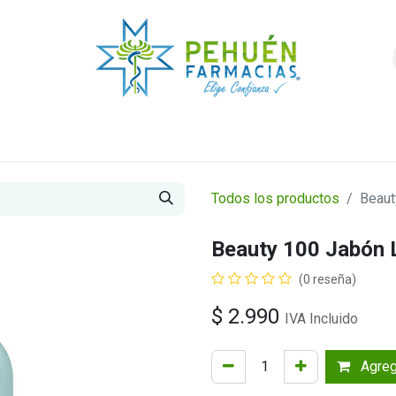
nda
Higiene y Belleza
Veterinarios
Foro
Todos los productos
Beaut
Beauty 100 Jabón 
(0 reseña)
$
2.990
IVA Incluido
Agrega