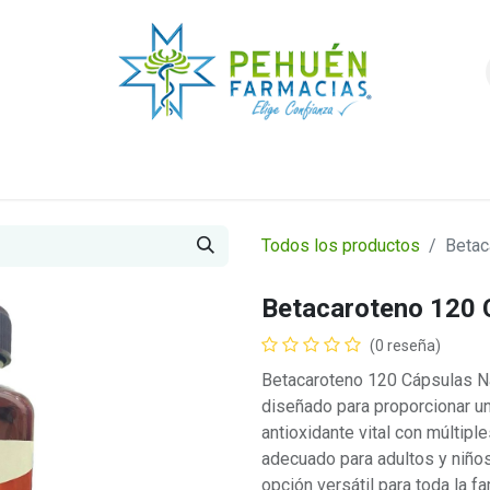
nda
Higiene y Belleza
Veterinarios
Foro
Todos los productos
Betac
Betacaroteno 120 
(0 reseña)
Betacaroteno 120 Cápsulas Na
diseñado para proporcionar u
antioxidante vital con múltipl
adecuado para adultos y niños 
opción versátil para toda la fa