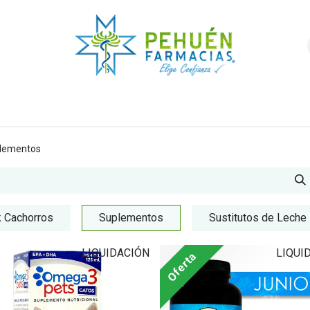
nda
Higiene y Belleza
Veterinarios
Foro
lementos
 Cachorros
Suplementos
Sustitutos de Leche
LIQUIDACIÓN
LIQUI
Oferta