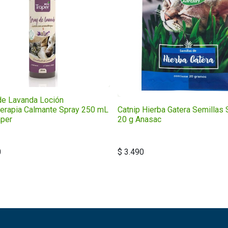
de Lavanda Loción
erapia Calmante Spray 250 mL
Catnip Hierba Gatera Semillas 
aper
20 g Anasac
0
$
3.490